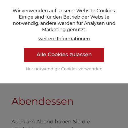
Uhr bis 14:30 Uhr.
Wir verwenden auf unserer Website Cookies.
Bei den Gerichten ist für jeden
Einige sind für den Betrieb der Website
Geschmack etwas dabei – egal ob
notwendig, andere werden für Analysen und
Marketing genutzt.
Fleisch, Fisch oder Vegetarisch. Auch bei
Allergien können Sie uns gerne im
weitere Informationen
Vorhinein Bescheid geben, sodass wir
dementsprechend die Ware beziehen
Alle Cookies zulassen
können. Bei Wunsch kochen wir auch
Nur notwendige Cookies verwenden
vegan.
Abendessen
Auch am Abend haben Sie die