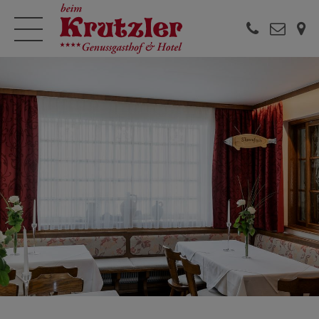


