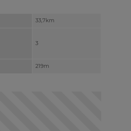
33,7km
3
219m