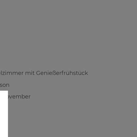
lzimmer mit Genießerfrühstück
rson
is November