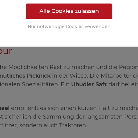
Alle Cookies zulassen
Nur notwendige Cookies verwenden
our
che Möglichkeiten Rast zu machen und die Region
ütliches Picknick
in der Wiese. Die Mitarbeiter d
onalen Spezialitäten. Ein
Uhudler Saft
darf bei e
hael
empfiehlt es sich einen kurzen Halt zu mach
st sicherlich die Sammlung der langsamsten Porsch
flitzer, sondern auch Traktoren.