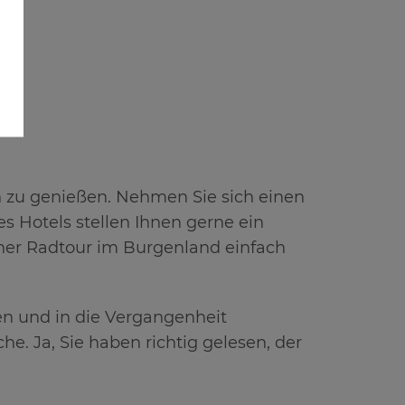
 zu genießen. Nehmen Sie sich einen
es Hotels stellen Ihnen gerne ein
iner Radtour im Burgenland einfach
en und in die Vergangenheit
e. Ja, Sie haben richtig gelesen, der