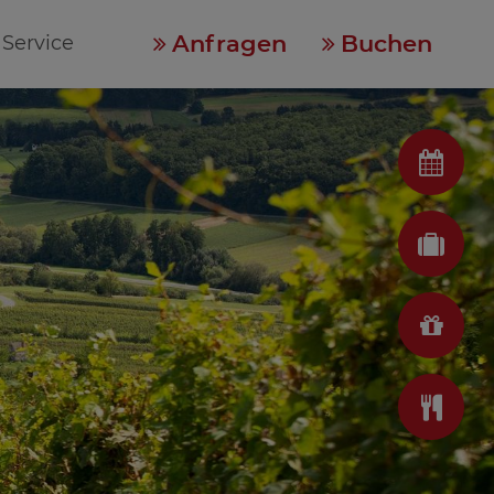
Anfragen
Buchen
Service



